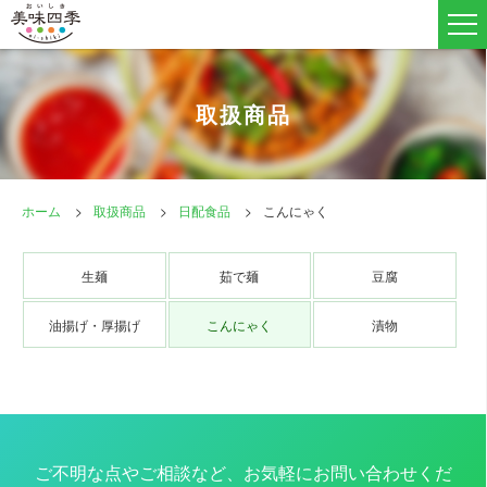
取扱商品
ホーム
取扱商品
日配食品
こんにゃく
生麺
茹で麺
豆腐
油揚げ・厚揚げ
こんにゃく
漬物
ご不明な点やご相談など、お気軽にお問い合わせくだ