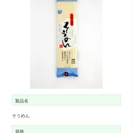
b
o
o
k
製品名
そうめん
規格