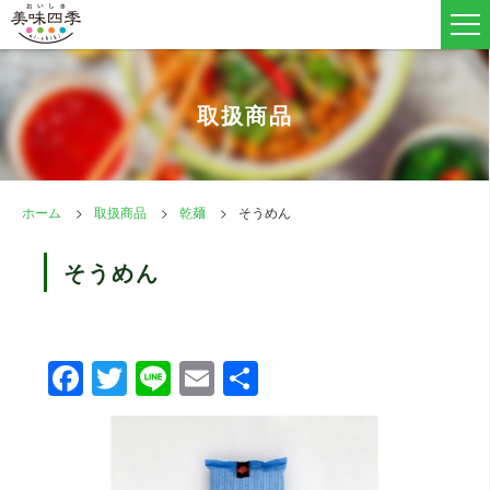
取扱商品
ホーム
取扱商品
乾麺
そうめん
そうめん
F
T
Li
E
共
a
wi
n
m
有
c
tt
e
ail
e
er